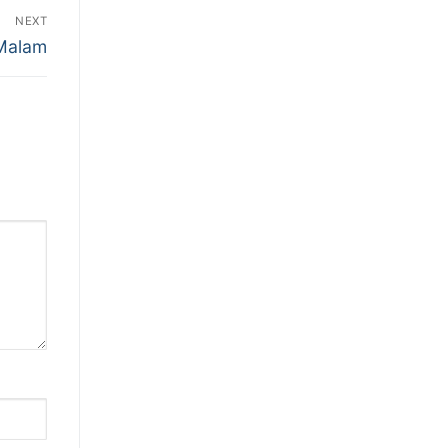
NEXT
 Malam