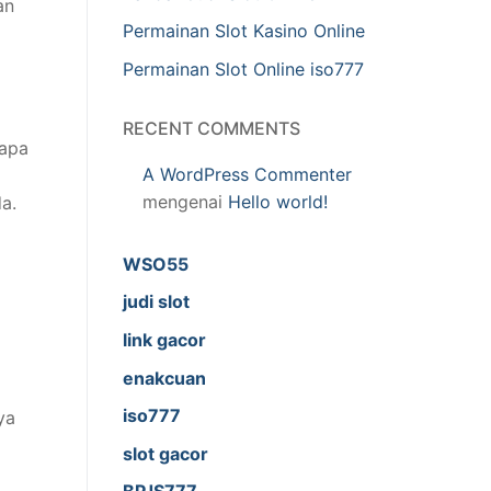
an
Permainan Slot Kasino Online
Permainan Slot Online iso777
RECENT COMMENTS
rapa
A WordPress Commenter
mengenai
Hello world!
a.
WSO55
judi slot
link gacor
enakcuan
iso777
ya
slot gacor