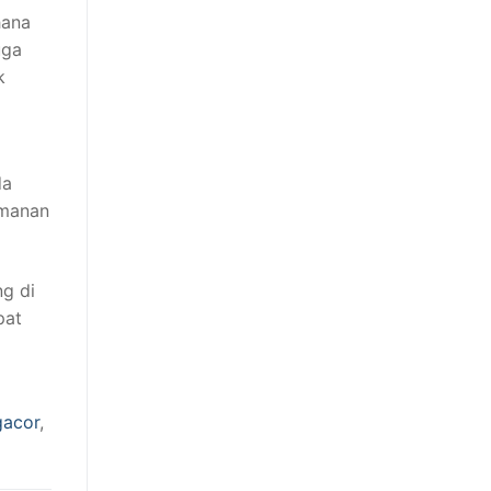
hana
uga
k
da
amanan
g di
pat
gacor
,