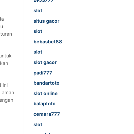
BPJS777
slot
da
situs gacor
tu
slot
turan
bebasbet88
slot
 untuk
slot gacor
rkan
padi777
bandartoto
 ini
g aman
slot online
Dengan
balaptoto
cemara777
slot