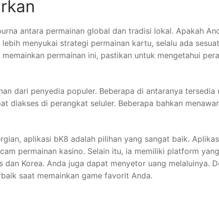
arkan
rna antara permainan global dan tradisi lokal. Apakah An
lebih menyukai strategi permainan kartu, selalu ada sesua
memainkan permainan ini, pastikan untuk mengetahui pera
inan dari penyedia populer. Beberapa di antaranya tersedia
at diakses di perangkat seluler. Beberapa bahkan menawa
an, aplikasi bK8 adalah pilihan yang sangat baik. Aplikasi
 permainan kasino. Selain itu, ia memiliki platform yan
 dan Korea. Anda juga dapat menyetor uang melaluinya. 
rbaik saat memainkan game favorit Anda.