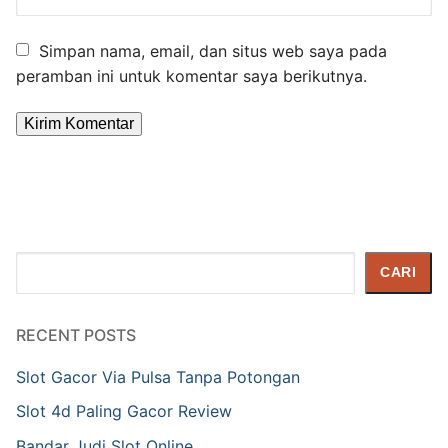
Simpan nama, email, dan situs web saya pada
peramban ini untuk komentar saya berikutnya.
Cari
CARI
RECENT POSTS
Slot Gacor Via Pulsa Tanpa Potongan
Slot 4d Paling Gacor Review
Bandar Judi Slot Online