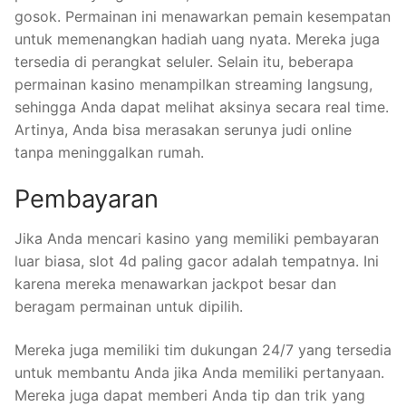
gosok. Permainan ini menawarkan pemain kesempatan
untuk memenangkan hadiah uang nyata. Mereka juga
tersedia di perangkat seluler. Selain itu, beberapa
permainan kasino menampilkan streaming langsung,
sehingga Anda dapat melihat aksinya secara real time.
Artinya, Anda bisa merasakan serunya judi online
tanpa meninggalkan rumah.
Pembayaran
Jika Anda mencari kasino yang memiliki pembayaran
luar biasa, slot 4d paling gacor adalah tempatnya. Ini
karena mereka menawarkan jackpot besar dan
beragam permainan untuk dipilih.
Mereka juga memiliki tim dukungan 24/7 yang tersedia
untuk membantu Anda jika Anda memiliki pertanyaan.
Mereka juga dapat memberi Anda tip dan trik yang