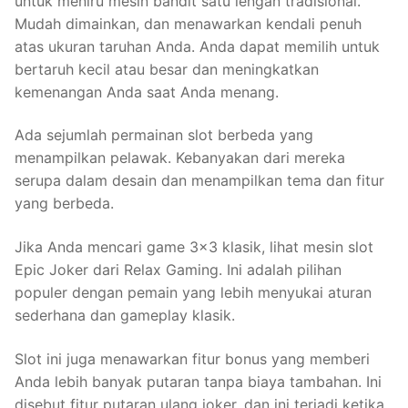
untuk meniru mesin bandit satu lengan tradisional.
Mudah dimainkan, dan menawarkan kendali penuh
atas ukuran taruhan Anda. Anda dapat memilih untuk
bertaruh kecil atau besar dan meningkatkan
kemenangan Anda saat Anda menang.
Ada sejumlah permainan slot berbeda yang
menampilkan pelawak. Kebanyakan dari mereka
serupa dalam desain dan menampilkan tema dan fitur
yang berbeda.
Jika Anda mencari game 3×3 klasik, lihat mesin slot
Epic Joker dari Relax Gaming. Ini adalah pilihan
populer dengan pemain yang lebih menyukai aturan
sederhana dan gameplay klasik.
Slot ini juga menawarkan fitur bonus yang memberi
Anda lebih banyak putaran tanpa biaya tambahan. Ini
disebut fitur putaran ulang joker, dan ini terjadi ketika