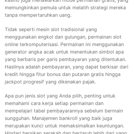
kasino juga menawarkan mode permainan gratis, yang
memungkinkan pemula untuk melatih strategi mereka
tanpa mempertaruhkan uang.
Tidak seperti mesin slot tradisional yang
menggunakan engkol dan gulungan, permainan slot
online terkomputerisasi. Permainan ini menggunakan
generator angka acak untuk menentukan simbol apa
yang berbaris per garis pembayaran yang ditentukan.
Hasilnya adalah pembayaran, yang dapat berkisar dari
kredit hingga fitur bonus dan putaran gratis hingga
jackpot progresif yang dikenakan pajak.
Apa pun jenis slot yang Anda pilih, penting untuk
memahami cara kerja setiap permainan dan
mempelajari tabel pembayarannya sebelum bermain
sungguhan. Manajemen bankroll yang baik juga
merupakan kunci untuk memaksimalkan keuntungan.
Hindari bersikap serakah dan bertaruh lebih dari yang