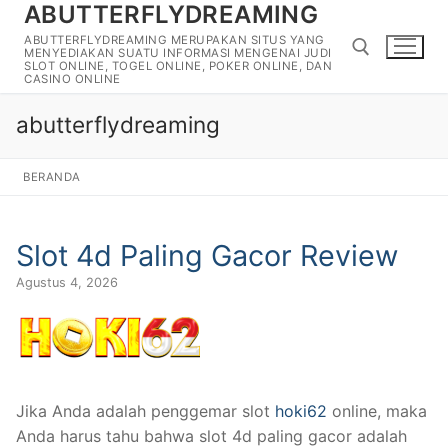
ABUTTERFLYDREAMING
Lompat
ke
ABUTTERFLYDREAMING MERUPAKAN SITUS YANG
MENYEDIAKAN SUATU INFORMASI MENGENAI JUDI
konten
SLOT ONLINE, TOGEL ONLINE, POKER ONLINE, DAN
CASINO ONLINE
abutterflydreaming
Cari:
BERANDA
Slot 4d Paling Gacor Review
Agustus 4, 2026
Jika Anda adalah penggemar slot
hoki62
online, maka
Anda harus tahu bahwa slot 4d paling gacor adalah