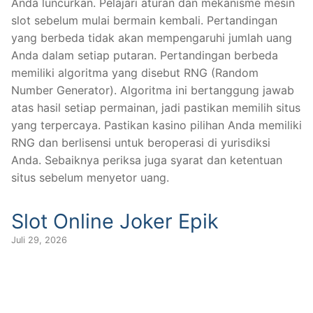
Anda luncurkan. Pelajari aturan dan mekanisme mesin
slot sebelum mulai bermain kembali. Pertandingan
yang berbeda tidak akan mempengaruhi jumlah uang
Anda dalam setiap putaran. Pertandingan berbeda
memiliki algoritma yang disebut RNG (Random
Number Generator). Algoritma ini bertanggung jawab
atas hasil setiap permainan, jadi pastikan memilih situs
yang terpercaya. Pastikan kasino pilihan Anda memiliki
RNG dan berlisensi untuk beroperasi di yurisdiksi
Anda. Sebaiknya periksa juga syarat dan ketentuan
situs sebelum menyetor uang.
Slot Online Joker Epik
Juli 29, 2026