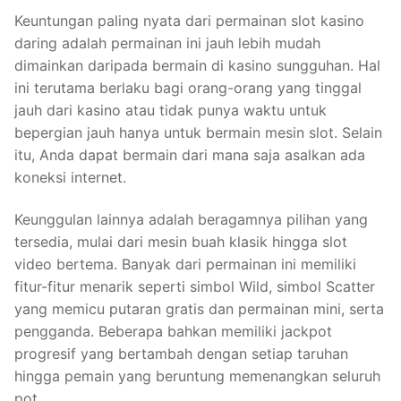
Keuntungan paling nyata dari permainan slot kasino
daring adalah permainan ini jauh lebih mudah
dimainkan daripada bermain di kasino sungguhan. Hal
ini terutama berlaku bagi orang-orang yang tinggal
jauh dari kasino atau tidak punya waktu untuk
bepergian jauh hanya untuk bermain mesin slot. Selain
itu, Anda dapat bermain dari mana saja asalkan ada
koneksi internet.
Keunggulan lainnya adalah beragamnya pilihan yang
tersedia, mulai dari mesin buah klasik hingga slot
video bertema. Banyak dari permainan ini memiliki
fitur-fitur menarik seperti simbol Wild, simbol Scatter
yang memicu putaran gratis dan permainan mini, serta
pengganda. Beberapa bahkan memiliki jackpot
progresif yang bertambah dengan setiap taruhan
hingga pemain yang beruntung memenangkan seluruh
pot.