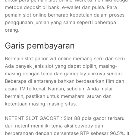
metode deposit di bank, e-wallet dan pulsa. Para
pemain slot online berharap kebetulan dalam proses
penggunaan jumlah yang sama seperti beberapa
orang.
Garis pembayaran
Bermain slot gacor wd online memang seru dan seru.
Ada banyak jenis slot yang dapat dipilih, masing-
masing dengan tema dan gameplay uniknya sendiri.
Beberapa di antaranya bahkan berdasarkan film dan
acara TV terkenal.
Namun, sebelum Anda mulai
bermain, pastikan untuk memahami aturan dan
ketentuan masing-masing situs.
NETENT SLOT GACORT : Slot 88 pola gacor terbaru
dari netent memiliki tema aksi cowboy dan
berperangan dengan persentase RTP sebesar 96.5%. It