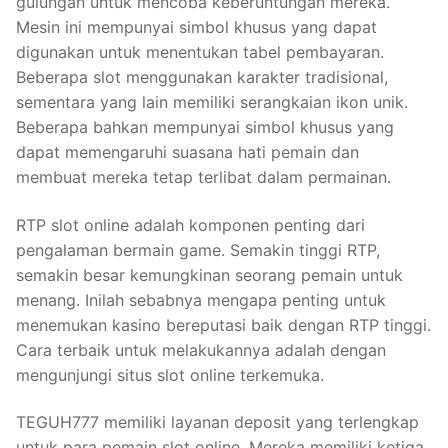
gulungan untuk mencoba keberuntungan mereka.
Mesin ini mempunyai simbol khusus yang dapat
digunakan untuk menentukan tabel pembayaran.
Beberapa slot menggunakan karakter tradisional,
sementara yang lain memiliki serangkaian ikon unik.
Beberapa bahkan mempunyai simbol khusus yang
dapat memengaruhi suasana hati pemain dan
membuat mereka tetap terlibat dalam permainan.
RTP slot online adalah komponen penting dari
pengalaman bermain game.
Semakin tinggi RTP,
semakin besar kemungkinan seorang pemain untuk
menang.
Inilah sebabnya mengapa penting untuk
menemukan kasino bereputasi baik dengan RTP tinggi.
Cara terbaik untuk melakukannya adalah dengan
mengunjungi situs slot online terkemuka.
TEGUH777 memiliki layanan deposit yang terlengkap
untuk para pemain slot online. Mereka memiliki ketiga