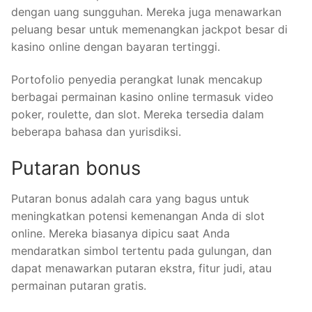
dengan uang sungguhan. Mereka juga menawarkan
peluang besar untuk memenangkan jackpot besar di
kasino online dengan bayaran tertinggi.
Portofolio penyedia perangkat lunak mencakup
berbagai permainan kasino online termasuk video
poker, roulette, dan slot. Mereka tersedia dalam
beberapa bahasa dan yurisdiksi.
Putaran bonus
Putaran bonus adalah cara yang bagus untuk
meningkatkan potensi kemenangan Anda di slot
online. Mereka biasanya dipicu saat Anda
mendaratkan simbol tertentu pada gulungan, dan
dapat menawarkan putaran ekstra, fitur judi, atau
permainan putaran gratis.