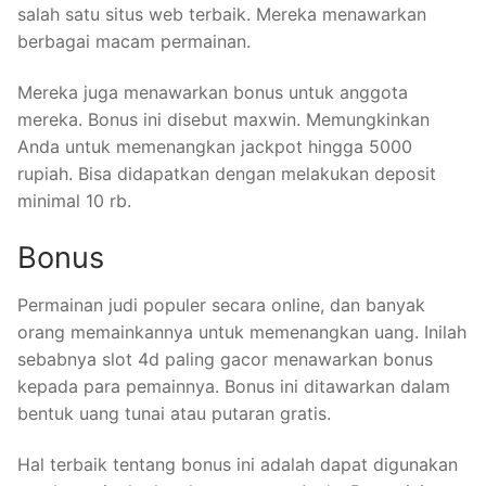
salah satu situs web terbaik. Mereka menawarkan
berbagai macam permainan.
Mereka juga menawarkan bonus untuk anggota
mereka. Bonus ini disebut maxwin. Memungkinkan
Anda untuk memenangkan jackpot hingga 5000
rupiah. Bisa didapatkan dengan melakukan deposit
minimal 10 rb.
Bonus
Permainan judi populer secara online, dan banyak
orang memainkannya untuk memenangkan uang. Inilah
sebabnya slot 4d paling gacor menawarkan bonus
kepada para pemainnya. Bonus ini ditawarkan dalam
bentuk uang tunai atau putaran gratis.
Hal terbaik tentang bonus ini adalah dapat digunakan