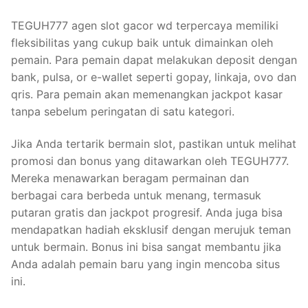
TEGUH777 agen slot gacor wd terpercaya memiliki
fleksibilitas yang cukup baik untuk dimainkan oleh
pemain. Para pemain dapat melakukan deposit dengan
bank, pulsa, or e-wallet seperti gopay, linkaja, ovo dan
qris. Para pemain akan memenangkan jackpot kasar
tanpa sebelum peringatan di satu kategori.
Jika Anda tertarik bermain slot, pastikan untuk melihat
promosi dan bonus yang ditawarkan oleh TEGUH777.
Mereka menawarkan beragam permainan dan
berbagai cara berbeda untuk menang, termasuk
putaran gratis dan jackpot progresif.
Anda juga bisa
mendapatkan hadiah eksklusif dengan merujuk teman
untuk bermain.
Bonus ini bisa sangat membantu jika
Anda adalah pemain baru yang ingin mencoba situs
ini.