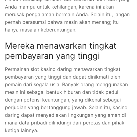
Anda mampu untuk kehilangan, karena ini akan
merusak pengalaman bermain Anda. Selain itu, jangan
pernah berasumsi bahwa mesin akan menang; itu
hanya masalah keberuntungan.
Mereka menawarkan tingkat
pembayaran yang tinggi
Permainan slot kasino daring menawarkan tingkat
pembayaran yang tinggi dan dapat dinikmati oleh
pemain dari segala usia. Banyak orang menggunakan
mesin ini sebagai bentuk hiburan dan tidak peduli
dengan potensi keuntungan, yang dikenal sebagai
perjudian yang bertanggung jawab. Selain itu, kasino
daring dapat menyediakan lingkungan yang aman di
mana data pribadi dilindungi dari peretas dan pihak
ketiga lainnya.