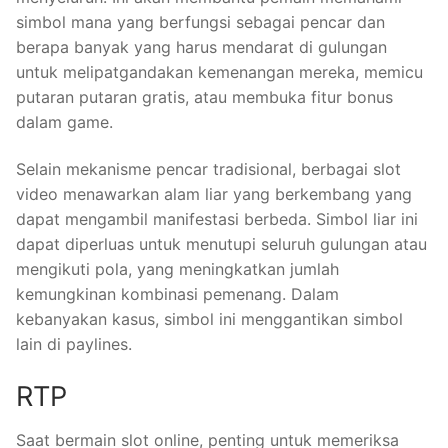
simbol mana yang berfungsi sebagai pencar dan
berapa banyak yang harus mendarat di gulungan
untuk melipatgandakan kemenangan mereka, memicu
putaran putaran gratis, atau membuka fitur bonus
dalam game.
Selain mekanisme pencar tradisional, berbagai slot
video menawarkan alam liar yang berkembang yang
dapat mengambil manifestasi berbeda. Simbol liar ini
dapat diperluas untuk menutupi seluruh gulungan atau
mengikuti pola, yang meningkatkan jumlah
kemungkinan kombinasi pemenang. Dalam
kebanyakan kasus, simbol ini menggantikan simbol
lain di paylines.
RTP
Saat bermain slot online, penting untuk memeriksa