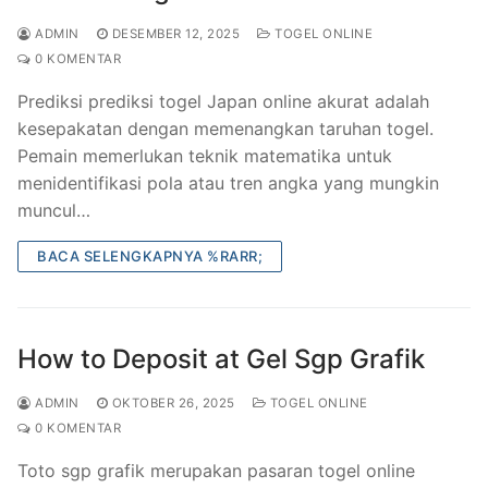
ADMIN
DESEMBER 12, 2025
TOGEL ONLINE
0 KOMENTAR
Prediksi prediksi togel Japan online akurat adalah
kesepakatan dengan memenangkan taruhan togel.
Pemain memerlukan teknik matematika untuk
menidentifikasi pola atau tren angka yang mungkin
muncul…
BACA SELENGKAPNYA %RARR;
How to Deposit at Gel Sgp Grafik
ADMIN
OKTOBER 26, 2025
TOGEL ONLINE
0 KOMENTAR
Toto sgp grafik merupakan pasaran togel online