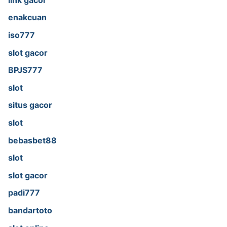
enakcuan
iso777
slot gacor
BPJS777
slot
situs gacor
slot
bebasbet88
slot
slot gacor
padi777
bandartoto