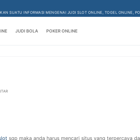
N SUATU INFORMASI MENGENAI JUDI SLOT ONLINE, TOGEL ONLINE, PO
INE
JUDI BOLA
POKER ONLINE
Cari:
NTAR
lot
sgp maka anda harus mencari situs yang terpercaya d