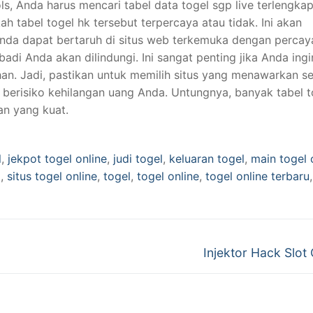
s, Anda harus mencari tabel data togel sgp live terlengka
 tabel togel hk tersebut terpercaya atau tidak. Ini akan
a dapat bertaruh di situs web terkemuka dengan percaya 
badi Anda akan dilindungi. Ini sangat penting jika Anda ingi
an. Jadi, pastikan untuk memilih situs yang menawarkan s
 berisiko kehilangan uang Anda. Untungnya, banyak tabel t
an yang kuat.
l
,
jekpot togel online
,
judi togel
,
keluaran togel
,
main togel 
l
,
situs togel online
,
togel
,
togel online
,
togel online terbaru
Next
Injektor Hack Slot 
post: