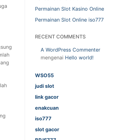
uga
Permainan Slot Kasino Online
Permainan Slot Online iso777
RECENT COMMENTS
gsung
A WordPress Commenter
mlah
mengenai
Hello world!
yang
WSO55
lah
judi slot
link gacor
enakcuan
ang
iso777
slot gacor