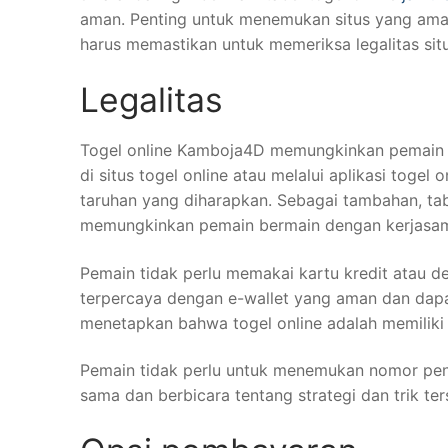
aman. Penting untuk menemukan situs yang am
harus memastikan untuk memeriksa legalitas sit
Legalitas
Togel online Kamboja4D memungkinkan pemain b
di situs togel online atau melalui aplikasi toge
taruhan yang diharapkan. Sebagai tambahan, tab
memungkinkan pemain bermain dengan kerjasama
Pemain tidak perlu memakai kartu kredit atau de
terpercaya dengan e-wallet yang aman dan dapa
menetapkan bahwa togel online adalah memilik
Pemain tidak perlu untuk menemukan nomor penge
sama dan berbicara tentang strategi dan trik terse