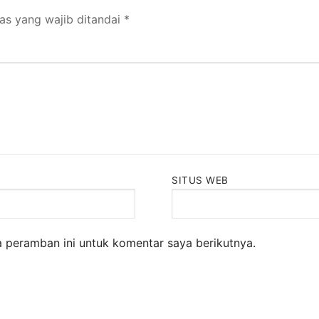
as yang wajib ditandai
*
SITUS WEB
 peramban ini untuk komentar saya berikutnya.