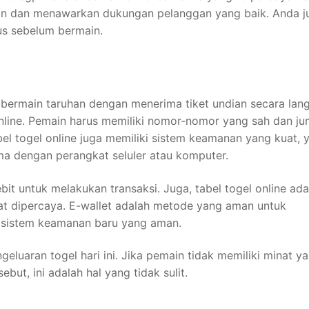
an dan menawarkan dukungan pelanggan yang baik. Anda j
us sebelum bermain.
ermain taruhan dengan menerima tiket undian secara lan
l online. Pemain harus memiliki nomor-nomor yang sah dan ju
el togel online juga memiliki sistem keamanan yang kuat, 
 dengan perangkat seluler atau komputer.
bit untuk melakukan transaksi. Juga, tabel togel online ada
t dipercaya. E-wallet adalah metode yang aman untuk
i sistem keamanan baru yang aman.
luaran togel hari ini. Jika pemain tidak memiliki minat y
but, ini adalah hal yang tidak sulit.