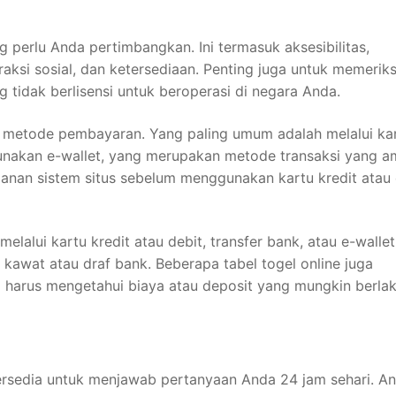
g perlu Anda pertimbangkan. Ini termasuk aksesibilitas,
aksi sosial, dan ketersediaan. Penting juga untuk memerik
ng tidak berlisensi untuk beroperasi di negara Anda.
i metode pembayaran. Yang paling umum adalah melalui ka
gunakan e-wallet, yang merupakan metode transaksi yang 
anan sistem situs sebelum menggunakan kartu kredit atau 
elalui kartu kredit atau debit, transfer bank, atau e-walle
 kawat atau draf bank. Beberapa tabel togel online juga
da harus mengetahui biaya atau deposit yang mungkin berlak
tersedia untuk menjawab pertanyaan Anda 24 jam sehari. A