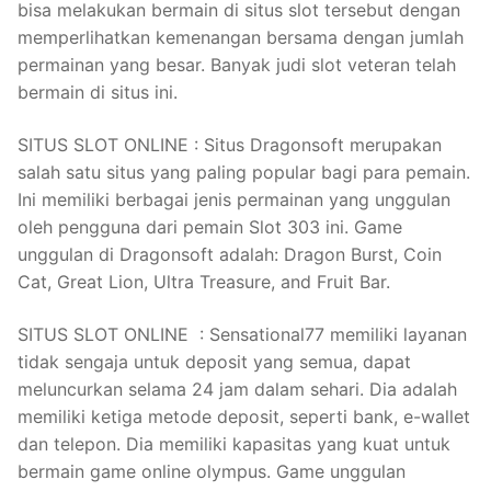
bisa melakukan bermain di situs slot tersebut dengan
memperlihatkan kemenangan bersama dengan jumlah
permainan yang besar. Banyak judi slot veteran telah
bermain di situs ini.
SITUS SLOT ONLINE : Situs Dragonsoft merupakan
salah satu situs yang paling popular bagi para pemain.
Ini memiliki berbagai jenis permainan yang unggulan
oleh pengguna dari pemain Slot 303 ini. Game
unggulan di Dragonsoft adalah: Dragon Burst, Coin
Cat, Great Lion, Ultra Treasure, and Fruit Bar.
SITUS SLOT ONLINE : Sensational77 memiliki layanan
tidak sengaja untuk deposit yang semua, dapat
meluncurkan selama 24 jam dalam sehari. Dia adalah
memiliki ketiga metode deposit, seperti bank, e-wallet
dan telepon. Dia memiliki kapasitas yang kuat untuk
bermain game online olympus. Game unggulan