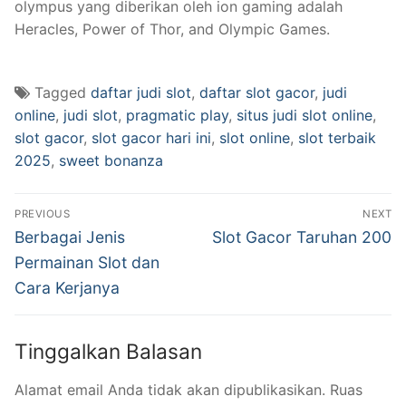
olympus yang diberikan oleh ion gaming adalah
Heracles, Power of Thor, and Olympic Games.
Tagged
daftar judi slot
,
daftar slot gacor
,
judi
online
,
judi slot
,
pragmatic play
,
situs judi slot online
,
slot gacor
,
slot gacor hari ini
,
slot online
,
slot terbaik
2025
,
sweet bonanza
Navigasi
PREVIOUS
NEXT
pos
Previous
Next
Berbagai Jenis
Slot Gacor Taruhan 200
post:
post:
Permainan Slot dan
Cara Kerjanya
Tinggalkan Balasan
Alamat email Anda tidak akan dipublikasikan.
Ruas