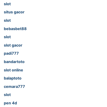
slot
situs gacor
slot
bebasbet88
slot
slot gacor
padi777
bandartoto
slot online
balaptoto
cemara777
slot
pen 4d