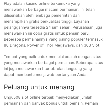
Play adalah kasino online terkemuka yang
menawarkan berbagai macam permainan. Ini telah
dilisensikan oleh lembaga pemerintah dan
menampilkan grafis berkualitas tinggi. Layanan
pelanggannya tersedia 24 jam sehari. Perusahaan juga
menawarkan uji coba gratis untuk pemain baru.
Beberapa permainannya yang paling populer termasuk
88 Dragons, Power of Thor Megaways, dan 303 Slot.
Tempat yang baik untuk memulai adalah dengan situs
yang menawarkan berbagai permainan. Beberapa situs
ini juga menawarkan fitur obrolan langsung yang
dapat membantu menjawab pertanyaan Anda.
Peluang untuk menang
Ungu508 slot online terbaik menyediakan jumlah
permainan dan banyak bonus untuk pemain. Pemain