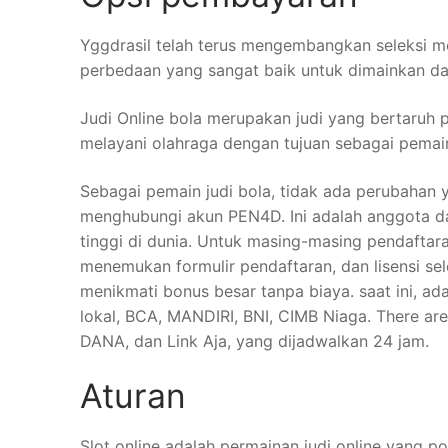
Yggdrasil telah terus mengembangkan seleksi mes
perbedaan yang sangat baik untuk dimainkan da
Judi Online bola merupakan judi yang bertaruh 
melayani olahraga dengan tujuan sebagai pemain
Sebagai pemain judi bola, tidak ada perubahan 
menghubungi akun PEN4D. Ini adalah anggota dari
tinggi di dunia. Untuk masing-masing pendaft
menemukan formulir pendaftaran, dan lisensi se
menikmati bonus besar tanpa biaya. saat ini, 
lokal, BCA, MANDIRI, BNI, CIMB Niaga. There ar
DANA, dan Link Aja, yang dijadwalkan 24 jam.
Aturan
Slot online adalah permainan judi online yang p