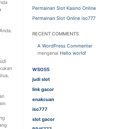
Anda
Permainan Slot Kasino Online
a
Permainan Slot Online iso777
 Anda.
RECENT COMMENTS
A WordPress Commenter
mengenai
Hello world!
udi
akukan
WSO55
tus.
judi slot
link gacor
an
enakcuan
ain
iso777
ung
slot gacor
ang