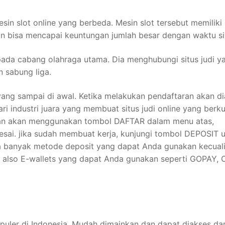
in slot online yang berbeda. Mesin slot tersebut memiliki
n bisa mencapai keuntungan jumlah besar dengan waktu si
pada cabang olahraga utama. Dia menghubungi situs judi y
 sabung liga.
yang sampai di awal. Ketika melakukan pendaftaran akan di
 industri juara yang membuat situs judi online yang berku
aran akan menggunakan tombol DAFTAR dalam menu atas,
lesai. jika sudah membuat kerja, kunjungi tombol DEPOSIT 
ada banyak metode deposit yang dapat Anda gunakan kecual
e also E-wallets yang dapat Anda gunakan seperti GOPAY, 
opuler di Indonesia. Mudah dimainkan dan dapat diakses dar