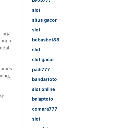
BPJS777
slot
situs gacor
slot
 juga
bebasbet88
tanpa
andal
slot
slot gacor
Flames
padi777
ming,
bandartoto
slot online
ah
balaptoto
cemara777
slot